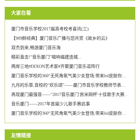
大家在看
厦门市音乐学校2017届高考校考喜讯(三)
【909醉经典】厦门音乐广播与您共赏《故乡的云》
双杰到来,畅游厦门音乐海
精彩直击!“音乐厦门”唱响福建连城...
两岸三地#DIXON艺术家#齐聚厦门音乐逗阵行
厦门音乐学校的360°无死角氧气美少女登场,带来lol皮肤你要不要?
九月的乐章,音校的“欢乐颂”——厦门市音乐学校教师节表彰大会暨文艺汇演
再现厦门最强音——“2017音乐厦门'房米网杯'十佳歌手大赛”圆满落幕
音乐厦门——2017年首届少儿歌手赛启事
厦门音乐学校的360°无死角氧气美少女登场,带来lol皮肤你要不要?
友情链接