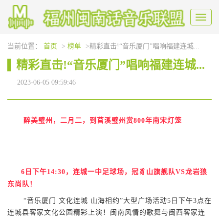
Toggl
naviga
当前位置：
首页
>
榜单
>精彩直击!“音乐厦门”唱响福建连城...
精彩直击!“音乐厦门”唱响福建连城...
2023-06-05 09:59:46
醉美璧州，二月二，到莒溪
璧州
赏800年南宋灯笼
6日下午14:30，
连城一中足球场，
冠豸山旗舰队VS龙岩狼
东尚队！
“音乐厦门 文化连城 山海相约”大型广场活动5日下午3点在
连城县客家文化公园精彩上演！闽南风情的歌舞与闽西客家连