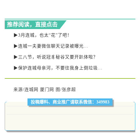
推荐阅读，直接点击
▶3月连城，也太“花”了吧！
▶连城一夫妻微信聊天记录被曝光...
▶三八节，听说冠豸秘谷又要开趴体啦？
▶保护连城母亲河，不要往我身上倒垃圾...
来源/连城网
厦门网
图/张彦超
投稿爆料、商业推广请联系微信：349983