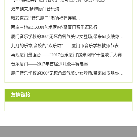
双杰到来,畅游厦门音乐海
精彩直击!“音乐厦门”唱响福建连城...
两岸三地#DIXON艺术家#齐聚厦门音乐逗阵行
厦门音乐学校的360°无死角氧气美少女登场,带来lol皮肤你要不要?
九月的乐章,音校的“欢乐颂”——厦门市音乐学校教师节表彰大会暨文艺汇演
再现厦门最强音——“2017音乐厦门'房米网杯'十佳歌手大赛”圆满落幕
音乐厦门——2017年首届少儿歌手赛启事
厦门音乐学校的360°无死角氧气美少女登场,带来lol皮肤你要不要?
友情链接