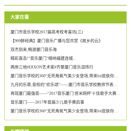
大家在看
厦门市音乐学校2017届高考校考喜讯(三)
【909醉经典】厦门音乐广播与您共赏《故乡的云》
双杰到来,畅游厦门音乐海
精彩直击!“音乐厦门”唱响福建连城...
两岸三地#DIXON艺术家#齐聚厦门音乐逗阵行
厦门音乐学校的360°无死角氧气美少女登场,带来lol皮肤你要不要?
九月的乐章,音校的“欢乐颂”——厦门市音乐学校教师节表彰大会暨文艺汇演
再现厦门最强音——“2017音乐厦门'房米网杯'十佳歌手大赛”圆满落幕
音乐厦门——2017年首届少儿歌手赛启事
厦门音乐学校的360°无死角氧气美少女登场,带来lol皮肤你要不要?