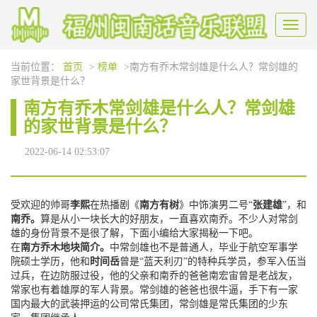
Toggl
naviga
当前位置：
首页
>
榜单
>南方有乔木常剑雄是什么人？常剑雄的
家世背景是什么？
南方有乔木常剑雄是什么人？常剑雄
的家世背景是什么？
2022-06-14 02:53:07
受欢迎的帅哥
李熙
在热播剧《
南方有树
》中饰演男二号“
张建雄
”，和
南乔。
算是从小一块长大的好朋友，一直喜欢南乔。不少人对常剑
雄的身份背景不是很了解，下面小编给大家揭秘一下吧。
在
南方乔木地块简介。
中常剑雄也不是普通人，毕业于航空军事学
院硕士学历，他和
时间岳
曾是“蓝天利刃”的特种兵学员，参军入伍当
过兵，在边防服过役，他的父亲和南乔的爸爸南宏宙曾是老战友，
常家也有着雄厚的军人背景。常剑雄的爸爸也很牛逼，手下有一家
国内最大的武装押运的公司常氏集团，常剑雄是常氏集团的少东