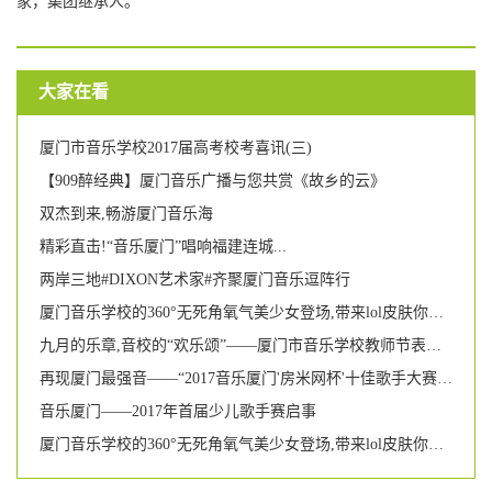
家，集团继承人。
大家在看
厦门市音乐学校2017届高考校考喜讯(三)
【909醉经典】厦门音乐广播与您共赏《故乡的云》
双杰到来,畅游厦门音乐海
精彩直击!“音乐厦门”唱响福建连城...
两岸三地#DIXON艺术家#齐聚厦门音乐逗阵行
厦门音乐学校的360°无死角氧气美少女登场,带来lol皮肤你要不要?
九月的乐章,音校的“欢乐颂”——厦门市音乐学校教师节表彰大会暨文艺汇演
再现厦门最强音——“2017音乐厦门'房米网杯'十佳歌手大赛”圆满落幕
音乐厦门——2017年首届少儿歌手赛启事
厦门音乐学校的360°无死角氧气美少女登场,带来lol皮肤你要不要?