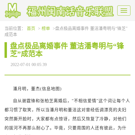
Toggl
naviga
当前位置：
首页
>
榜单
>盘点极品离婚事件 董洁潘粤明与“锋芝”
成范本
盘点极品离婚事件 董洁潘粤明与“锋
芝”成范本
2022-07-01 00:05:39
潘月明，董杰(信息地图)
自从谢霆锋和张柏芝离婚后，“不相信爱情”这个词让每个人
都习惯了取笑，所以当潘月明和董洁这对曾经低调漂亮的夫妇
突然撕开脸时，大家都有点惊讶，然后又恢复了冷静，对他们
的拔河不再那么耐心了。毕竟，只要周围的人还有彼此，为什