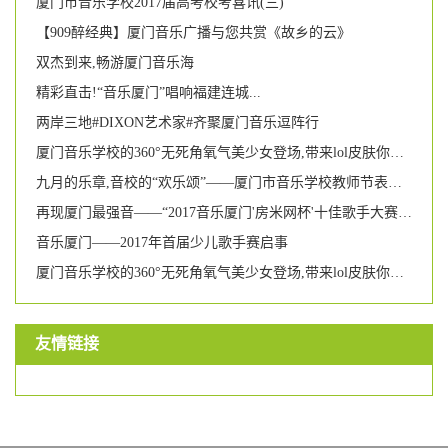
厦门市音乐学校2017届高考校考喜讯(三)
【909醉经典】厦门音乐广播与您共赏《故乡的云》
双杰到来,畅游厦门音乐海
精彩直击!“音乐厦门”唱响福建连城...
两岸三地#DIXON艺术家#齐聚厦门音乐逗阵行
厦门音乐学校的360°无死角氧气美少女登场,带来lol皮肤你要不要?
九月的乐章,音校的“欢乐颂”——厦门市音乐学校教师节表彰大会暨文艺汇演
再现厦门最强音——“2017音乐厦门'房米网杯'十佳歌手大赛”圆满落幕
音乐厦门——2017年首届少儿歌手赛启事
厦门音乐学校的360°无死角氧气美少女登场,带来lol皮肤你要不要?
友情链接