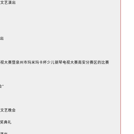
动文艺演出
节
演出
节
琴电视大赛暨泉州市玛米玛卡杯少儿钢琴电视大赛南安分赛区的比赛
会”
型文艺晚会
颁奖典礼