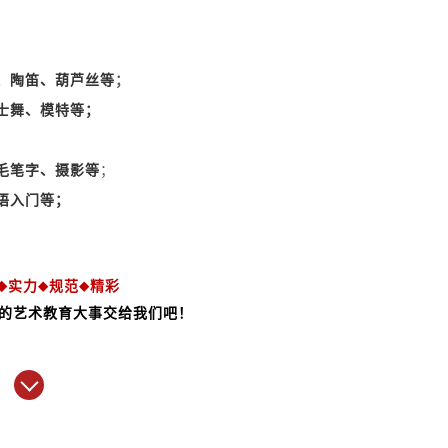
、陶笛、葫芦丝等
；
士舞、模特等；
毛笔字、摄影等
；
语入门等；
实力
规范
精彩
◆
◆
◆
的艺术教育大事交给我们吧！