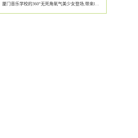
厦门音乐学校的360°无死角氧气美少女登场,带来lol皮肤你要不要?