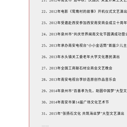
21、2012年南安市“迎中秋、庆国庆”关爱外来工文
22、2012年电影《鸳鸯村的故事》开机仪式文艺演
23、2012年受邀赴西安参加西安南安商会成立十周
24、2013年泉州市“共庆世界闽南文化节圆满成功
25、2013年承办南安电视台“小小金话筒”首届少儿
26、2013年水头镇关工委老年大学文化惠民演出
27、2013年全国工商联石材业商会文艺晚会
28、2013年南安电视台李妙连原创作品音乐会
29、2014年泉州市“百善孝为先，助圆中国梦”大型
30、2014年南安市第14届广场文化艺术节
31、2015年“张扬石文化 共筑海丝梦”大型文艺演出
……