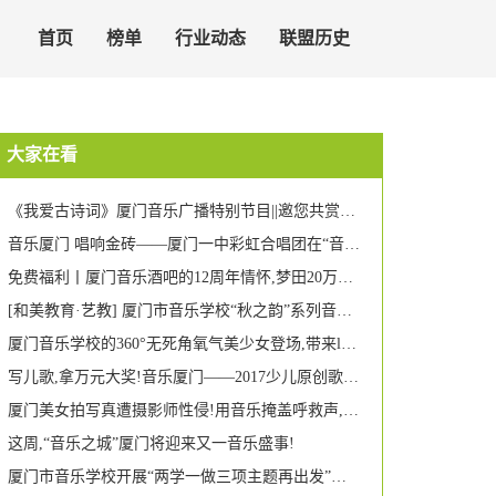
首页
榜单
行业动态
联盟历史
大家在看
《我爱古诗词》厦门音乐广播特别节目||邀您共赏林逋《猫儿》
音乐厦门 唱响金砖——厦门一中彩虹合唱团在“音乐厦门”演唱会上再现天籁之音
免费福利丨厦门音乐酒吧的12周年情怀,梦田20万大礼来啦!
[和美教育·艺教] 厦门市音乐学校“秋之韵”系列音乐会之二 : 怀揣梦想,扬帆启航--中专一年级音乐会
厦门音乐学校的360°无死角氧气美少女登场,带来lol皮肤你要不要?
写儿歌,拿万元大奖!音乐厦门——2017少儿原创歌曲征集活动正式启动
厦门美女拍写真遭摄影师性侵!用音乐掩盖呼救声,全程被监控拍下...
这周,“音乐之城”厦门将迎来又一音乐盛事!
厦门市音乐学校开展“两学一做三项主题再出发”活动(家访篇) | 让爱走进千家万户