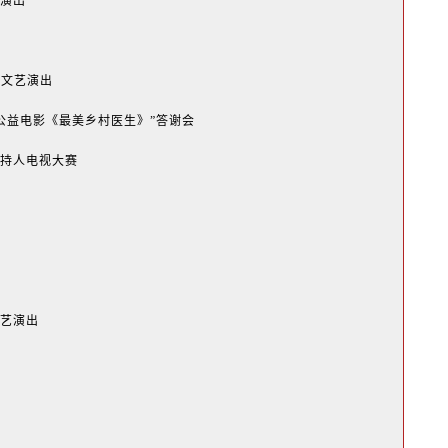
艺演出
出
年文艺演出
暨公益电影《最美乡村医生》”答谢会
主持人电视大赛
文艺演出