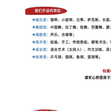
我们开设的项目：
器乐类：
钢琴、小提琴、古筝、萨克斯、长笛
◆
舞蹈类：
中国舞、拉丁舞、街舞、芭蕾舞、爵
◆
唱歌类：
声乐、合唱等；
◆
美术类：
绘画、手工、传统剪纸、硬笔书法、
◆
语言类：
语言艺术（主持人）、作文训练、英
◆
体育类：
乒乓球、围棋、象棋、篮球等。
◆
权威
请安心把您孩子