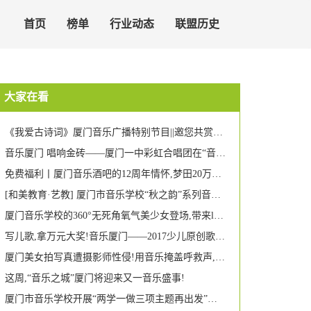
首页
榜单
行业动态
联盟历史
大家在看
《我爱古诗词》厦门音乐广播特别节目||邀您共赏林逋《猫儿》
音乐厦门 唱响金砖——厦门一中彩虹合唱团在“音乐厦门”演唱会上再现天籁之音
免费福利丨厦门音乐酒吧的12周年情怀,梦田20万大礼来啦!
[和美教育·艺教] 厦门市音乐学校“秋之韵”系列音乐会之二 : 怀揣梦想,扬帆启航--中专一年级音乐会
厦门音乐学校的360°无死角氧气美少女登场,带来lol皮肤你要不要?
写儿歌,拿万元大奖!音乐厦门——2017少儿原创歌曲征集活动正式启动
厦门美女拍写真遭摄影师性侵!用音乐掩盖呼救声,全程被监控拍下...
这周,“音乐之城”厦门将迎来又一音乐盛事!
厦门市音乐学校开展“两学一做三项主题再出发”活动(家访篇) | 让爱走进千家万户