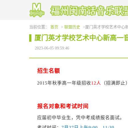
当前位置：
首页
>
联盟历史
>厦门英才学校艺术中心
厦门英才学校艺术中心新高一
2023-06-05 09:59:46
招生名额
2015
年秋季高一年级招收
12
人
（招满即止
报名对象和考试时间
应届初中毕业生，凭中考成绩报名面试。
考试时间：
7
月
27
日上午
9:00—11:30