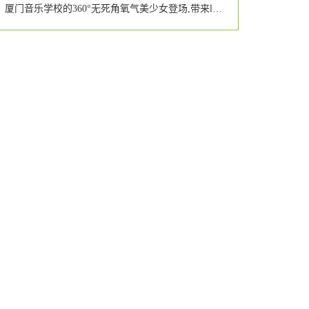
厦门音乐学校的360°无死角氧气美少女登场,带来lol皮肤你要不要?