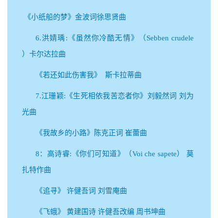
《小纸船的梦》金波词徐思贤曲
6.洪婧瑀:《虽然你冷酷无情》（Sebben crudele
）卡尔达拉曲
《若还如此伤害我》 斯卡拉蒂曲
7.江珊颖:《生死相依我苦恋者你》刘毅然词 刘为
光曲
《我故乡的小路》陈克正词 崔蕾曲
8：高诗睿:《你们可知道》（Voi che sapete） 莫
扎特作曲
《追寻》 许健吾词 刘雪庵曲
《飞蛾》 黄建国诗 许健吾改编 周书坤曲