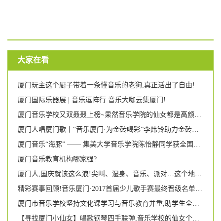
大家在看
厦门玩主这个厨子带着一条懂音乐的老狗,真正活出了自由!
厦门国际乐器展 | 音乐逗阵行 音乐大咖云集厦门!
厦门音乐学校又双叒叕上榜~果然音乐学院的仙女都是高颜多才多艺!
厦门人唱厦门歌丨“音乐厦门·为金砖喝彩”李炜铃助力金砖独唱音乐会
厦门音乐“海豚” —— 集美大学音乐学院陈怡静同学获全国游泳比赛第二名
厦门音乐教育机构哪家强?
厦门人,国庆就该这么浪!尖叫、湿身、音乐、派对…这个地方即将引爆每个人的荷尔蒙!
精彩赛事回顾!音乐厦门·2017首届少儿歌手赛最终晋级名单新鲜出炉!
厦门市音乐学校坚持文化课学习与音乐教育并重,助学生全面成长 两名女校友被美国名校录取
【寻找厦门小仙女】唱歌钢琴四手联弹,音乐学校的仙女个个都那么有才艺吗?