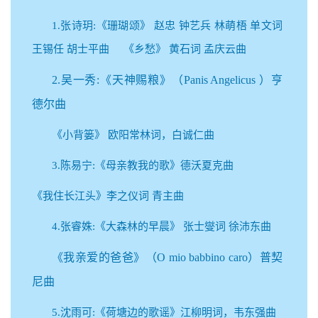
1.张诗玥:《珊瑚颂》 赵忠 钟艺兵 林萌梧 单文词
王锡任 胡士平曲
《乡愁》 黄石词 孟庆云曲
2.吴一秀:《天神赐粮》（Panis Angelicus ）亨
德尔
曲
《小背篓》
欧阳常林词，白诚仁曲
3.陈易宁:《母亲教我的歌》德沃夏克曲
《我住长江头》李之仪词 青主曲
4.张睿姝:《大森林的早晨》 张士燮词 徐沛东曲
《我亲爱的爸爸》（O mio babbino caro）普契
尼曲
5.
沈雨可:《荷塘边的歌谣》江柳明词，韦东强曲