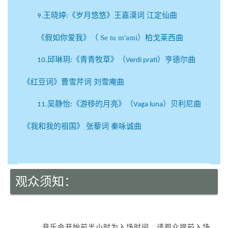
.王晓婷:《岁月悠悠》王嘉漠词 江定仙曲
9
《假如你爱我》（ Se tu m'ami）柏戈莱西曲
.邱琳玥:《青青牧草》（
）亨德尔曲
10
Verdi prati
《红豆词》曹雪芹词 刘雪庵曲
.吴静怡:《游移的月亮》（
）贝利尼曲
11
Vaga luna
《我和我的祖国》 张藜词 秦咏诚曲
观众须知：
音乐会开始前半小时为入场时间，请观众提前入场