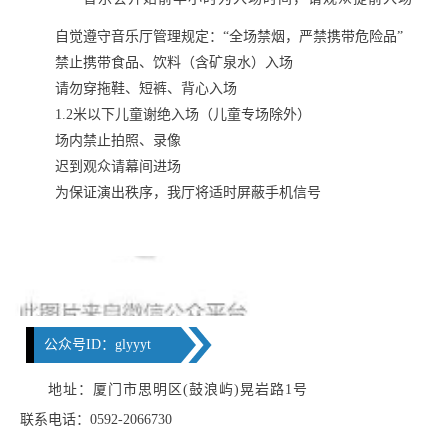
自觉遵守音乐厅管理规定：“全场禁烟，严禁携带危险品”
禁止携带食品、饮料（含矿泉水）入场
请勿穿拖鞋、短裤、背心入场
1.2米以下儿童谢绝入场（儿童专场除外）
场内禁止拍照、录像
迟到观众请幕间进场
为保证演出秩序，我厅将适时屏蔽手机信号
公众号ID：glyyyt
地址：厦门市思明区(鼓浪屿)晃岩路1号
联系电话：0592-2066730