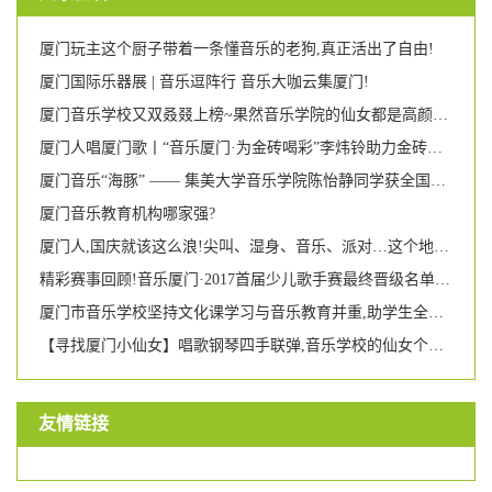
厦门玩主这个厨子带着一条懂音乐的老狗,真正活出了自由!
厦门国际乐器展 | 音乐逗阵行 音乐大咖云集厦门!
厦门音乐学校又双叒叕上榜~果然音乐学院的仙女都是高颜多才多艺!
厦门人唱厦门歌丨“音乐厦门·为金砖喝彩”李炜铃助力金砖独唱音乐会
厦门音乐“海豚” —— 集美大学音乐学院陈怡静同学获全国游泳比赛第二名
厦门音乐教育机构哪家强?
厦门人,国庆就该这么浪!尖叫、湿身、音乐、派对…这个地方即将引爆每个人的荷尔蒙!
精彩赛事回顾!音乐厦门·2017首届少儿歌手赛最终晋级名单新鲜出炉!
厦门市音乐学校坚持文化课学习与音乐教育并重,助学生全面成长 两名女校友被美国名校录取
【寻找厦门小仙女】唱歌钢琴四手联弹,音乐学校的仙女个个都那么有才艺吗?
友情链接