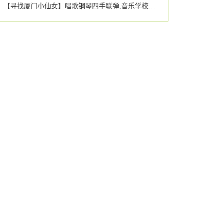
【寻找厦门小仙女】唱歌钢琴四手联弹,音乐学校的仙女个个都那么有才艺吗?