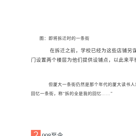
图：即将拆迁时的一条街
在拆迁之前，学校已经为这些店铺另谋去
门设置两个楼层为他们提供设铺点，以此来平
但厦大一条街仍然是那个年代的厦大读书人难
回忆一条街，称“拆的全是我的回忆……”
２
008至今……