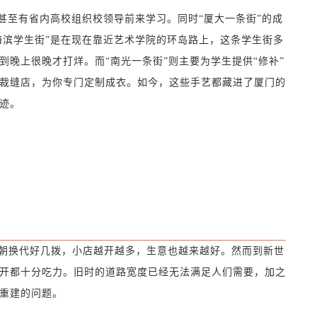
至有省内高校组织校领导前来学习。同时“厦大一条街”的成
“海滨学生街”是在现在靠近艺术学院的环岛路上，这条学生街多
晚上很晚才打烊。而“南光一条街”则主要为学生提供“修补”
裁缝店，为你专门定制成衣。如今，这些手艺都藏进了厦门的
迹。
换代好几拨，小店越开越多，生意也越来越好。然而到新世
开都十分吃力。旧时的道路宽度已经无法满足人们需要，加之
重建的问题。