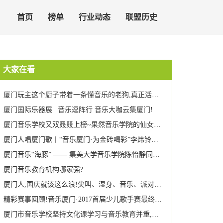
首页
榜单
行业动态
联盟历史
大家在看
厦门玩主这个厨子带着一条懂音乐的老狗,真正活出了自由!
厦门国际乐器展 | 音乐逗阵行 音乐大咖云集厦门!
厦门音乐学校又双叒叕上榜~果然音乐学院的仙女都是高颜多才多艺!
厦门人唱厦门歌丨“音乐厦门·为金砖喝彩”李炜铃助力金砖独唱音乐会
厦门音乐“海豚” —— 集美大学音乐学院陈怡静同学获全国游泳比赛第二名
厦门音乐教育机构哪家强?
厦门人,国庆就该这么浪!尖叫、湿身、音乐、派对…这个地方即将引爆每个人的荷尔蒙!
精彩赛事回顾!音乐厦门·2017首届少儿歌手赛最终晋级名单新鲜出炉!
厦门市音乐学校坚持文化课学习与音乐教育并重,助学生全面成长 两名女校友被美国名校录取