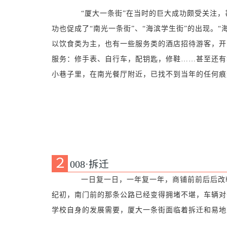
“厦大一条街”在当时的巨大成功颇受关注，甚
功也促成了“南光一条街”、“海滨学生街”的出现。
以饮食类为主，也有一些服务类的酒店招待游客，开到
服务：修手表、自行车，配钥匙，修鞋……甚至还有
小巷子里，在南光餐厅附近，已找不到当年的任何痕
２
008·拆迁
一日复一日，一年复一年，商铺前前后后改朝
纪初，南门前的那条公路已经变得拥堵不堪，车辆对
学校自身的发展需要，厦大一条街面临着拆迁和易地