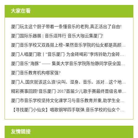
大家在看
厦门玩主这个厨子带着一条懂音乐的老狗,真正活出了自由!
厦门国际乐器展 | 音乐逗阵行 音乐大咖云集厦门!
厦门音乐学校又双叒叕上榜~果然音乐学院的仙女都是高颜多才多艺!
厦门人唱厦门歌丨“音乐厦门·为金砖喝彩”李炜铃助力金砖独唱音乐会
厦门音乐“海豚” —— 集美大学音乐学院陈怡静同学获全国游泳比赛第二名
厦门音乐教育机构哪家强?
厦门人,国庆就该这么浪!尖叫、湿身、音乐、派对…这个地方即将引爆每个人的荷尔蒙!
精彩赛事回顾!音乐厦门·2017首届少儿歌手赛最终晋级名单新鲜出炉!
厦门市音乐学校坚持文化课学习与音乐教育并重,助学生全面成长 两名女校友被美国名校录取
【寻找厦门小仙女】唱歌钢琴四手联弹,音乐学校的仙女个个都那么有才艺吗?
友情链接