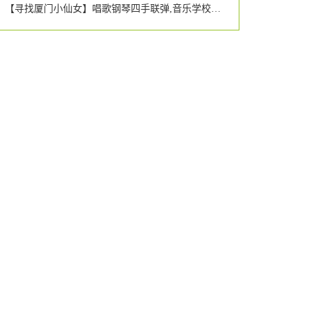
【寻找厦门小仙女】唱歌钢琴四手联弹,音乐学校的仙女个个都那么有才艺吗?