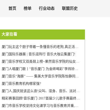
首页
榜单
行业动态
联盟历史
大家在看
厦门玩主这个厨子带着一条懂音乐的老狗,真正活出了自由!
厦门国际乐器展 | 音乐逗阵行 音乐大咖云集厦门!
厦门音乐学校又双叒叕上榜~果然音乐学院的仙女都是高颜多才多艺!
厦门人唱厦门歌丨“音乐厦门·为金砖喝彩”李炜铃助力金砖独唱音乐会
厦门音乐“海豚” —— 集美大学音乐学院陈怡静同学获全国游泳比赛第二名
厦门音乐教育机构哪家强?
厦门人,国庆就该这么浪!尖叫、湿身、音乐、派对…这个地方即将引爆每个人的荷尔蒙!
精彩赛事回顾!音乐厦门·2017首届少儿歌手赛最终晋级名单新鲜出炉!
厦门市音乐学校坚持文化课学习与音乐教育并重,助学生全面成长 两名女校友被美国名校录取