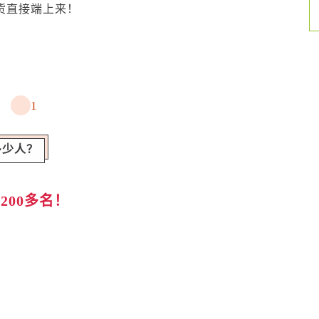
货直接端上来！
1
多少人？
1200多名！