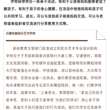
学校经常举办一些亲子活动
，有利于让爸爸妈妈能够更加了
解孩子，有利于孩子的身心健康，在活动中爸爸妈妈和孩子可
以共同学习、成长，可以与其他孩子爸爸妈妈交流，可以与老
师或者组织者交流进行分享教育方式等。
石狮亚赫音乐艺术学校
是经教育主管部门批准成立的民办艺术专业培训机构．
学校位于子芳路新国泰对面锦兴大厦三楼，交通便利，周围
文化氛围浓郁。学校硬件设施配置高，宽敞明亮的舞蹈排练
大厅配备强化木地板、环绕镜面、进口音响系统、大功率冷
暖空调、饮用水设备一应具全，器乐教室格调高雅。学校所
有任课教师均出自专业音乐和舞蹈院校，她（他）们教学经
验丰富、成果丰硕。“上善若水、厚德载物”。“爱自己的孩子
是本性、爱别人的孩子是神圣”为我们的师训！用心多于用
脑、真诚大于技巧是我们的行为准则。我们为学生在亚赫学