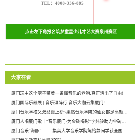
TEL：4008-336-885
点击左下角报名筑梦童星少儿才艺大赛泉州赛区
大家在看
厦门玩主这个厨子带着一条懂音乐的老狗,真正活出了自由!
厦门国际乐器展 | 音乐逗阵行 音乐大咖云集厦门!
厦门音乐学校又双叒叕上榜~果然音乐学院的仙女都是高颜多才多艺!
厦门人唱厦门歌丨“音乐厦门·为金砖喝彩”李炜铃助力金砖独唱音乐会
厦门音乐“海豚” —— 集美大学音乐学院陈怡静同学获全国游泳比赛第二名