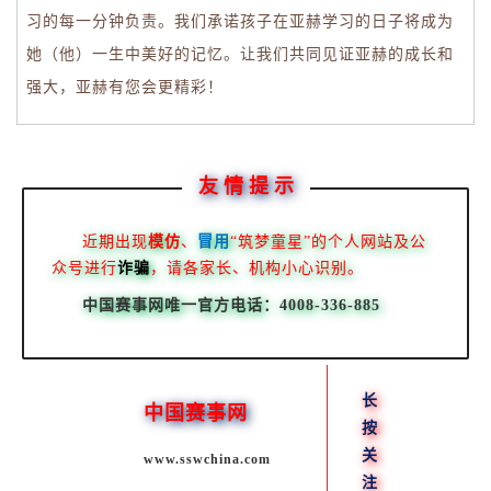
习的每一分钟负责。我们承诺孩子在亚赫学习的日子将成为
她（他）一生中美好的记忆。让我们共同见证亚赫的成长和
强大，亚赫有您会更精彩！
友 情 提 示
近期出现
模仿
、
冒用
“筑梦童星”的个人网站及公
众号进行
诈骗
，请各家长、机构小心识别。
中国赛事网唯一官方电话：4008-336-885
长
中国赛事网
按
关
www.sswchina.com
注