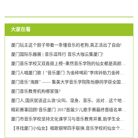
大家在看
厦门玩主这个厨子带着一条懂音乐的老狗,真正活出了自由!
厦门国际乐器展 | 音乐逗阵行 音乐大咖云集厦门!
厦门音乐学校又双叒叕上榜~果然音乐学院的仙女都是高颜多才多艺!
厦门人唱厦门歌丨“音乐厦门·为金砖喝彩”李炜铃助力金砖独唱音乐会
厦门音乐“海豚” —— 集美大学音乐学院陈怡静同学获全国游泳比赛第二名
厦门音乐教育机构哪家强?
厦门人,国庆就该这么浪!尖叫、湿身、音乐、派对…这个地方即将引爆每个人的荷尔蒙!
精彩赛事回顾!音乐厦门·2017首届少儿歌手赛最终晋级名单新鲜出炉!
厦门市音乐学校坚持文化课学习与音乐教育并重,助学生全面成长 两名女校友被美国名校录取
【寻找厦门小仙女】唱歌钢琴四手联弹,音乐学校的仙女个个都那么有才艺吗?