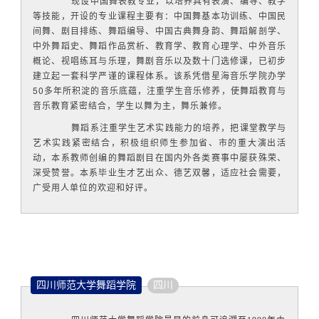
现设中国舞表教专业，以培养具有表演、编导、教学
等技能，开设的专业课程主要有：中国舞基本功训练、中国民
间舞、剧目排练、舞蹈编导、中国古典舞身韵、舞蹈解剖学、
中外舞蹈史、舞蹈作品赏析、教育学、教育心理学、中外音乐
概论、视唱练耳与乐理，舞剧音乐以及数十门选修课，已初步
建立起一套科学严谨的课程体系。该系凭借星海音乐学院办学
50多年所积淀的音乐底蕴，注重学生音乐修养，使舞蹈教育与
音乐教育紧密结合，学生以舞为主，舞乐兼修。
舞蹈系注重学生艺术实践能力的培养，把课堂教学与
艺术实践紧密结合，积极组织师生参加省、市的重大演出活
动，本系教师创编的舞蹈剧目在国内外各类赛事中屡获殊荣、
深受赞誉。本系毕业生才艺出众、德艺双馨，适应社会需要，
广受用人单位的欢迎和好评。
四川师范大学舞蹈学院
四川