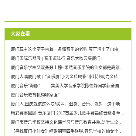
大家在看
厦门玩主这个厨子带着一条懂音乐的老狗,真正活出了自由!
厦门国际乐器展 | 音乐逗阵行 音乐大咖云集厦门!
厦门音乐学校又双叒叕上榜~果然音乐学院的仙女都是高颜多才多艺!
厦门人唱厦门歌丨“音乐厦门·为金砖喝彩”李炜铃助力金砖独唱音乐会
厦门音乐“海豚” —— 集美大学音乐学院陈怡静同学获全国游泳比赛第二名
厦门音乐教育机构哪家强?
厦门人,国庆就该这么浪!尖叫、湿身、音乐、派对…这个地方即将引爆每个人的荷尔蒙!
精彩赛事回顾!音乐厦门·2017首届少儿歌手赛最终晋级名单新鲜出炉!
厦门市音乐学校坚持文化课学习与音乐教育并重,助学生全面成长 两名女校友被美国名校录取
【寻找厦门小仙女】唱歌钢琴四手联弹,音乐学校的仙女个个都那么有才艺吗?