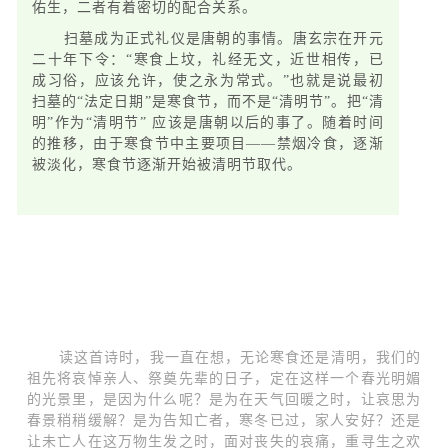
佑生，二者有着密切的配合关系。
扫墓成为正式礼仪是唐朝的事情。唐玄宗在开元
二十年下令：“寒食上坟，礼经无文，近世相传，已
成习俗，应该允许，使之永为常式。”也就是说最初
扫墓的“法定日期”是寒食节，而不是“清明节”。把“清
明”作为“清明节” 应该是唐朝以后的事了。随着时间
的推移，由于寒食节中主要项目——禁烟冷食，逐渐
被淡化，寒食节逐渐开始被清明节取代。
读这首诗时，我一直在想，无论寒食还是清明，我们的
祖先将哀悼亲人、祭奠先辈的日子，定在这样一个春光明媚
的光景里，是因为什么呢？是为在天气回暖之时，让哀思为
春景稍稍缓解？是为告知亡者，寒冬已过，家人安好？还是
让未亡人在这万物生发之时，面对丧失的哀痛，重寻生之欢