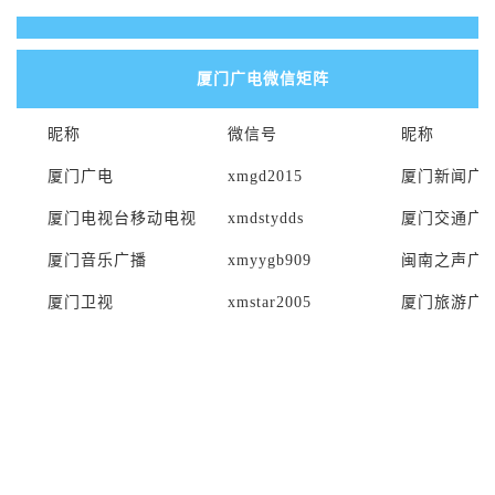
厦门广电微信矩阵
昵称
微信号
昵称
厦门广电
xmgd2015
厦门新闻广
厦门电视台移动电视
xmdstydd
s
厦门交通广
厦门音乐广播
xmyygb909
闽南之声广
厦门卫视
xmstar2005
厦门旅游广