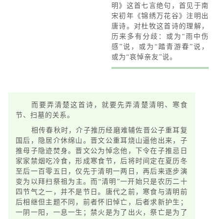
明》这首七言绝句，首见于南
宋初年《锦绣万花谷》注明出
唐诗。对杜牧这首诗的理解，
历来多有分歧：或为“雨中伤
感”说，或为“踏青游春”说，
或为“哀悼亲友”说。
而要弄清楚这首诗，就要先弄清楚清明、寒食
节、扫墓的关系。
相传春秋时，介子推历经磨难辅佐晋公子重耳复
国后，隐居介休绵山。晋文公重耳烧山逼他出来，子
推母子隐迹焚身。晋文公为悼念他，下令在子推忌日
家家禁烟吃冷食，形成寒食节，后将时间定在夏历冬
至后一百零五日，仅先于清明一两日，再后来逐步演
变为以拜扫祭祖为主。而“清明”一开始只是农历二十
四节气之一，并不是节日。唐代之前，寒食与清明前
后相继但主题不同，前者怀旧悼亡，后者求新护生；
一阴一阳，一息一生；禁火是为了出火，祭亡是为了