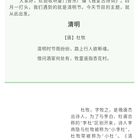
大家好，欢迎收听厦门音乐广播《我爱古诗词》。四
月一打头，我们遇到的就是清明节。今天节目的主题，就
从此出发。
清明
【唐】杜牧
清明时节雨纷纷，路上行人欲断魂。
借问酒家何处有，牧童遥指杏花村。
杜牧，字牧之，是晚唐杰
出诗人，为了与李白、杜甫合
称的“李杜”区别开来，诗人李
商隐与杜牧被称为“小李杜”，
杜牧常被称为“小杜”。《清