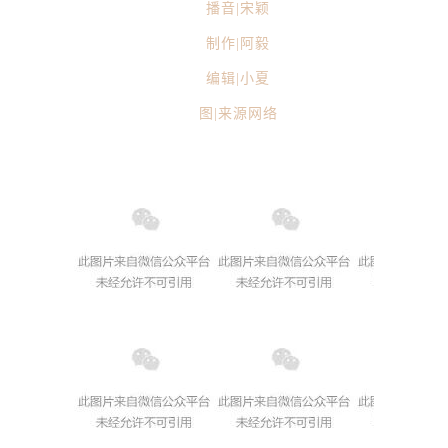
播音|
宋颖
制作|阿毅
编辑|小夏
图|来源网络