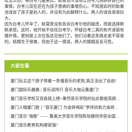
给怎么办。等白考儿醒来后，耿墨池冷漠地让白考儿照顾好自己的
事情，白考儿现在还在为孩子患病的事情伤心，不知道此时的耿墨
池误会了孩子是别人的，并没有为此解释什么。两人的误会渐渐拉
大，
因为白考儿怀孕了，耿莫奇没有告诉白考尔他的疑虑，而是选择默
默承受。这时，他开始不信任白考尔，怀疑白考二真的和齐淑丽有
婚外情，更别提上次在饭店见他们了。他们沿着这条路走是不容易
的。结婚生子很难，但由于这一错误，两人的婚姻岌岌可危。
大家在看
厦门玩主这个厨子带着一条懂音乐的老狗,真正活出了自由!
厦门国际乐器展 | 音乐逗阵行 音乐大咖云集厦门!
厦门音乐学校又双叒叕上榜~果然音乐学院的仙女都是高颜多才多艺!
厦门人唱厦门歌丨“音乐厦门·为金砖喝彩”李炜铃助力金砖独唱音乐会
厦门音乐“海豚” —— 集美大学音乐学院陈怡静同学获全国游泳比赛第二名
厦门音乐教育机构哪家强?