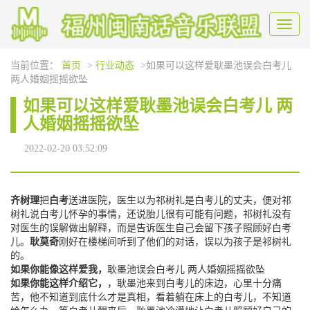
Toggl
naviga
当前位置：
首页
>
行业动态
>如果可以这样爱耿墨池误会白考儿
两人婚姻摇摇欲坠
如果可以这样爱耿墨池误会白考儿 两
人婚姻摇摇欲坠
2022-02-20 03:52:09
齐树理
把
白考
送进医院，医生以为祁树礼是白考儿的丈夫，便对祁
树礼说白考儿怀孕的事情，还说胎儿很有可能有问题，祁树礼没有
对医生的误解做出解释，而是告诉医生自己会留下孩子照顾好白考
儿。
耿莫奇
刚好在楼梯间听到了他们的对话，误以为孩子是祁树礼
的。
如果你能像这样爱我，
耿墨池误会白考儿 两人婚姻摇摇欲坠
如果你能这样介绍它，
，耿墨池来到白考儿的床边，心里十分痛
苦，他不知道到底什么才是真相，看着躺在床上的白考儿，不知道