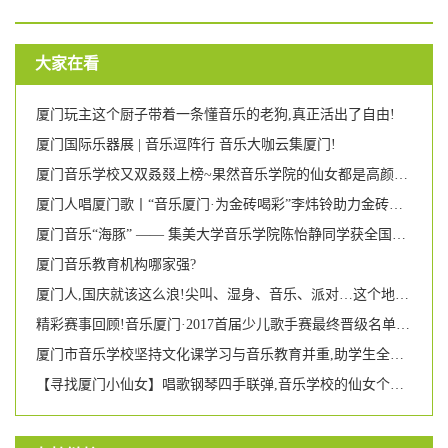
大家在看
厦门玩主这个厨子带着一条懂音乐的老狗,真正活出了自由!
厦门国际乐器展 | 音乐逗阵行 音乐大咖云集厦门!
厦门音乐学校又双叒叕上榜~果然音乐学院的仙女都是高颜多才多艺!
厦门人唱厦门歌丨“音乐厦门·为金砖喝彩”李炜铃助力金砖独唱音乐会
厦门音乐“海豚” —— 集美大学音乐学院陈怡静同学获全国游泳比赛第二名
厦门音乐教育机构哪家强?
厦门人,国庆就该这么浪!尖叫、湿身、音乐、派对…这个地方即将引爆每个人的荷尔蒙!
精彩赛事回顾!音乐厦门·2017首届少儿歌手赛最终晋级名单新鲜出炉!
厦门市音乐学校坚持文化课学习与音乐教育并重,助学生全面成长 两名女校友被美国名校录取
【寻找厦门小仙女】唱歌钢琴四手联弹,音乐学校的仙女个个都那么有才艺吗?