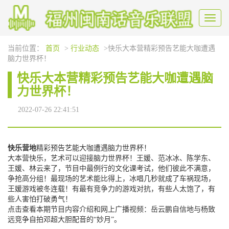
Toggl
naviga
当前位置：
首页
>
行业动态
>快乐大本营精彩预告艺能大咖遭遇
脑力世界杯！
快乐大本营精彩预告艺能大咖遭遇脑
力世界杯！
2022-07-26 22:41:51
快乐营地
精彩预告艺能大咖遭遇脑力世界杯！
大本营快乐，艺术可以迎接脑力世界杯！王媛、范冰冰、陈学东、
王媛、林云来了，节目中最例行的文化课考试，他们彼此不满意，
争抢高分组！最现场的艺术能比得上，冰唱几秒就成了车祸现场，
王媛游戏被冬连载！有最有竞争力的游戏对抗，有些人太饱了，有
些人害怕打破勇气！
点击查看本期节目内容介绍和网上广播视频：岳云鹏自信地与杨致
远竞争自拍邓超大胆配音的“妙月”。